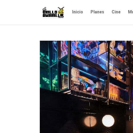
Inicio
Planes
Cine
Mú