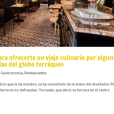
ra ofrecerte un viaje culinario por algun
ías del globo terráqueo
,
Gastronomía
,
Restaurantes
iódico que le da nombre, se ha convertido de la mano del diseñador P
nteriores no defraudan. Torcuato, que abrió su terraza en el centro