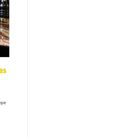
as
epe