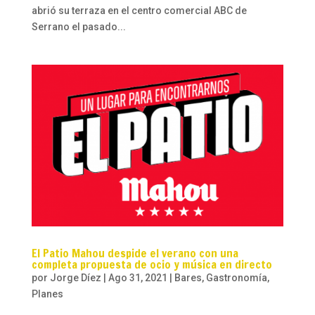
abrió su terraza en el centro comercial ABC de
Serrano el pasado...
El Patio Mahou despide el verano con una
completa propuesta de ocio y música en directo
por
Jorge Díez
|
Ago 31, 2021
|
Bares
,
Gastronomía
,
Planes