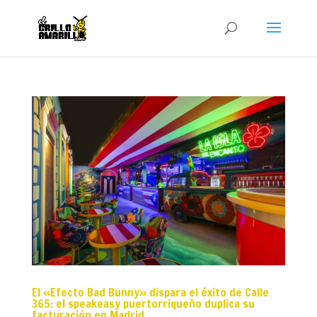
El «Efecto Bad Bunny» dispara el éxito de Calle
365: el speakeasy puertorriqueño duplica su
facturación en Madrid