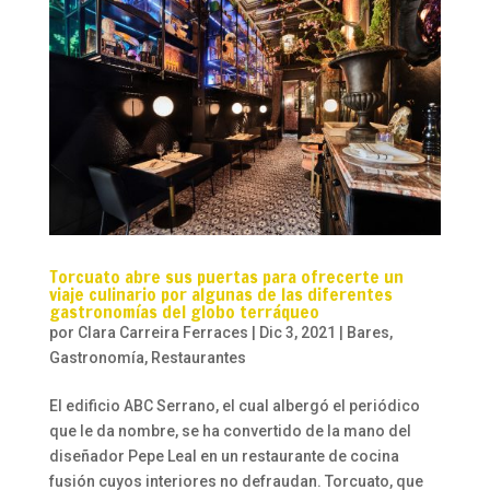
Torcuato abre sus puertas para ofrecerte un
viaje culinario por algunas de las diferentes
gastronomías del globo terráqueo
por
Clara Carreira Ferraces
|
Dic 3, 2021
|
Bares
,
Gastronomía
,
Restaurantes
El edificio ABC Serrano, el cual albergó el periódico
que le da nombre, se ha convertido de la mano del
diseñador Pepe Leal en un restaurante de cocina
fusión cuyos interiores no defraudan. Torcuato, que