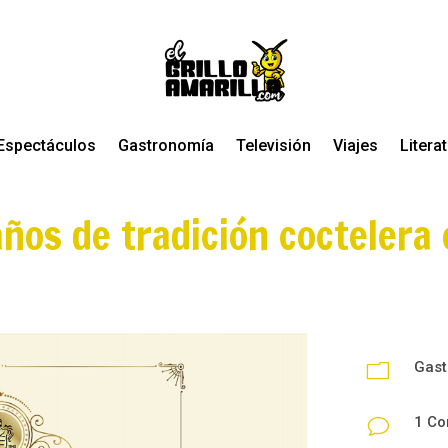
Espectáculos
Gastronomía
Televisión
Viajes
Litera
ños de tradición coctelera
Gast
m
1 Co
v