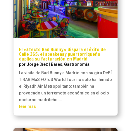
El «Efecto Bad Bunny» dispara el éxito de
Calle 365: el speakeasy puertorriqueño
duplica su facturación en Madrid
por
Jorge Díez
|
Bares
,
Gastronomía
La visita de Bad Bunny a Madrid con su gira DeBÍ
TiRAR MáS FOToS World Tour no solo ha llenado
el Riyadh Air Metropolitano; también ha
provocado un terremoto económico en el ocio
nocturno madrileño....
leer más