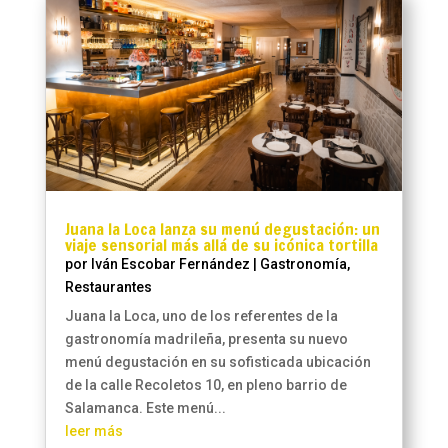
Juana la Loca lanza su menú degustación: un
viaje sensorial más allá de su icónica tortilla
por
Iván Escobar Fernández
|
Gastronomía
,
Restaurantes
Juana la Loca, uno de los referentes de la
gastronomía madrileña, presenta su nuevo
menú degustación en su sofisticada ubicación
de la calle Recoletos 10, en pleno barrio de
Salamanca. Este menú...
leer más