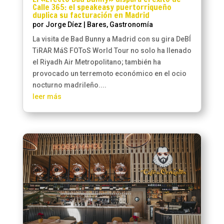
Calle 365: el speakeasy puertorriqueño
duplica su facturación en Madrid
por
Jorge Díez
|
Bares
,
Gastronomía
La visita de Bad Bunny a Madrid con su gira DeBÍ
TiRAR MáS FOToS World Tour no solo ha llenado
el Riyadh Air Metropolitano; también ha
provocado un terremoto económico en el ocio
nocturno madrileño....
leer más