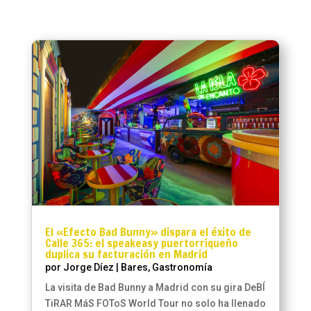
El «Efecto Bad Bunny» dispara el éxito de
Calle 365: el speakeasy puertorriqueño
duplica su facturación en Madrid
por
Jorge Díez
|
Bares
,
Gastronomía
La visita de Bad Bunny a Madrid con su gira DeBÍ
TiRAR MáS FOToS World Tour no solo ha llenado