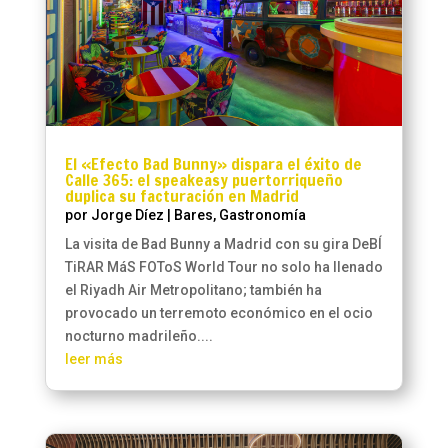
El «Efecto Bad Bunny» dispara el éxito de
Calle 365: el speakeasy puertorriqueño
duplica su facturación en Madrid
por
Jorge Díez
|
Bares
,
Gastronomía
La visita de Bad Bunny a Madrid con su gira DeBÍ
TiRAR MáS FOToS World Tour no solo ha llenado
el Riyadh Air Metropolitano; también ha
provocado un terremoto económico en el ocio
nocturno madrileño....
leer más