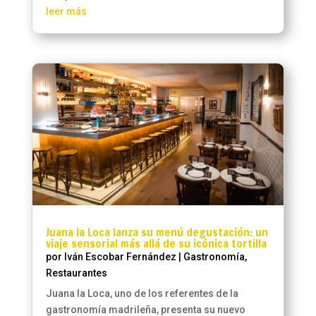
leer más
Juana la Loca lanza su menú degustación: un
viaje sensorial más allá de su icónica tortilla
por
Iván Escobar Fernández
|
Gastronomía
,
Restaurantes
Juana la Loca, uno de los referentes de la
gastronomía madrileña, presenta su nuevo