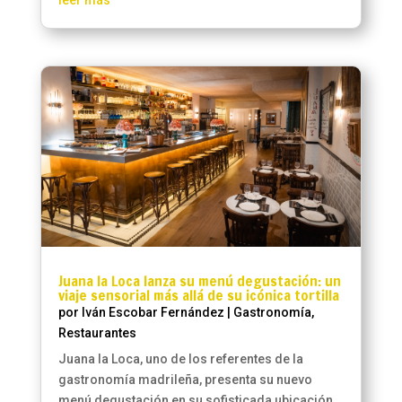
Juana la Loca lanza su menú degustación: un
viaje sensorial más allá de su icónica tortilla
por
Iván Escobar Fernández
|
Gastronomía
,
Restaurantes
Juana la Loca, uno de los referentes de la
gastronomía madrileña, presenta su nuevo
menú degustación en su sofisticada ubicación