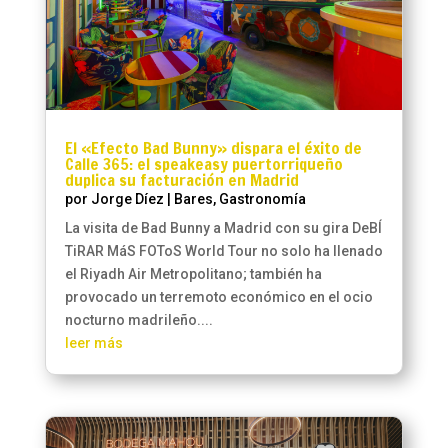
El «Efecto Bad Bunny» dispara el éxito de
Calle 365: el speakeasy puertorriqueño
duplica su facturación en Madrid
por
Jorge Díez
|
Bares
,
Gastronomía
La visita de Bad Bunny a Madrid con su gira DeBÍ
TiRAR MáS FOToS World Tour no solo ha llenado
el Riyadh Air Metropolitano; también ha
provocado un terremoto económico en el ocio
nocturno madrileño....
leer más