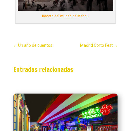
Boceto del museo de Mahou
←
Un año de cuentos
Madrid Corto Fest
→
Entradas relacionadas