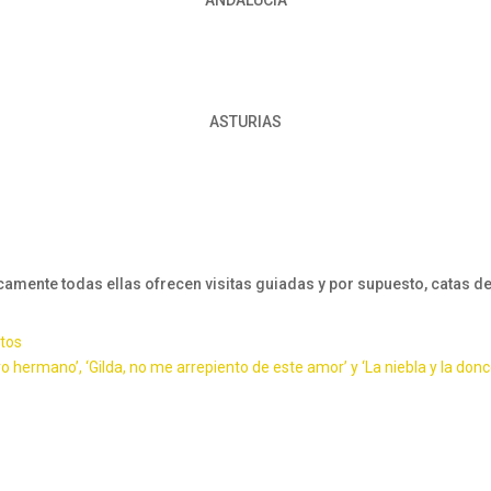
ANDALUCÍA
ASTURIAS
camente todas ellas ofrecen visitas guiadas y por supuesto, catas d
itos
tro hermano’, ‘Gilda, no me arrepiento de este amor’ y ‘La niebla y la donce