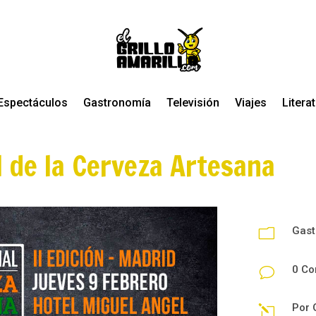
Espectáculos
Gastronomía
Televisión
Viajes
Litera
l de la Cerveza Artesana
Gast
m
0 Co
v
Por
l