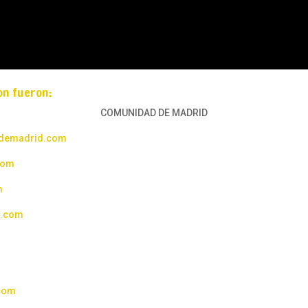
on fueron:
COMUNIDAD DE MADRID
ademadrid.com
com
m
s.com
com