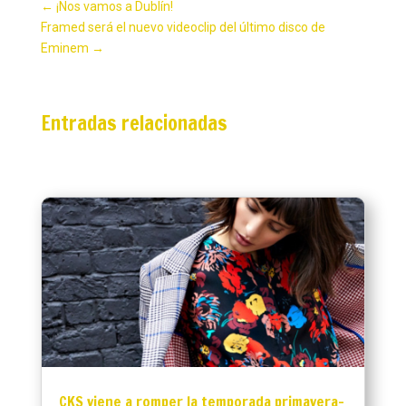
←
¡Nos vamos a Dublín!
Framed será el nuevo videoclip del último disco de
Eminem
→
Entradas relacionadas
CKS viene a romper la temporada primavera-