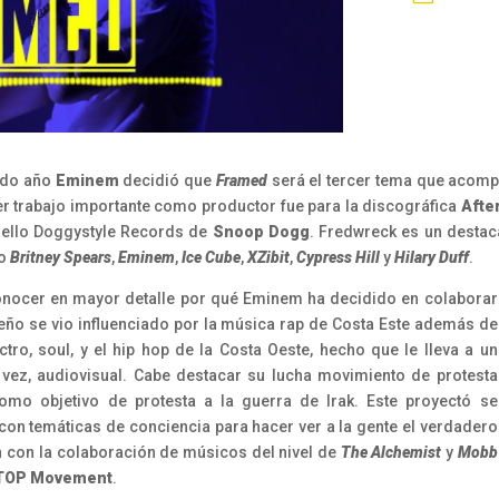
ado año
Eminem
decidió que
Framed
será el tercer tema que acomp
er trabajo importante como productor fue para la discográfica
Afte
 sello Doggystyle Records de
Snoop Dogg
. Fredwreck es un desta
o
Britney Spears
,
Eminem
,
Ice Cube
,
XZibit
,
Cypress Hill
y
Hilary Duff
.
onocer en mayor detalle por qué Eminem ha decidido en colaborar
ño se vio influenciado por la música rap de Costa Este además de
ectro, soul, y el hip hop de la Costa Oeste, hecho que le lleva a un
vez, audiovisual. Cabe destacar su lucha movimiento de protesta
mo objetivo de protesta a la guerra de Irak. Este proyectó se
con temáticas de conciencia para hacer ver a la gente el verdadero
n con la colaboración de músicos del nivel de
The Alchemist
y
Mobb
TOP
Movement
.