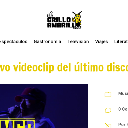
Espectáculos
Gastronomía
Televisión
Viajes
Litera
vo videoclip del último dis
Mús
m
0 Co
v
Por
l