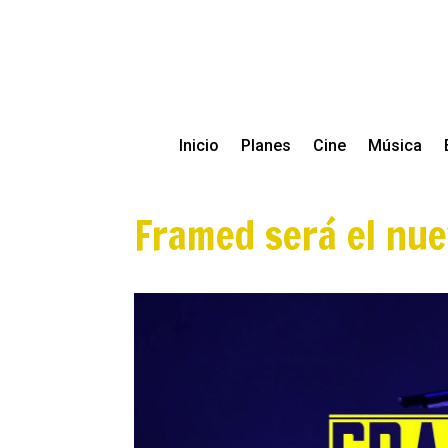
Inicio
Planes
Cine
Música
Framed será el nue