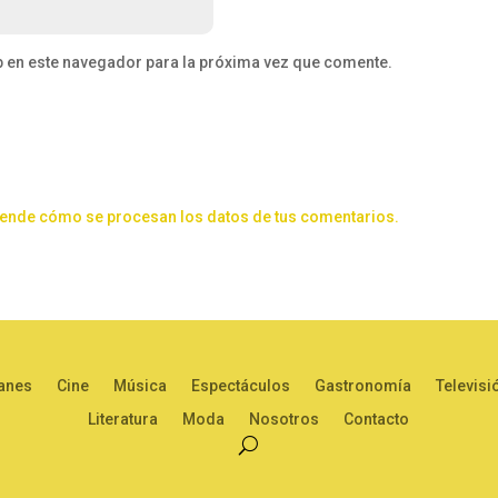
b en este navegador para la próxima vez que comente.
ende cómo se procesan los datos de tus comentarios.
anes
Cine
Música
Espectáculos
Gastronomía
Televisi
Literatura
Moda
Nosotros
Contacto