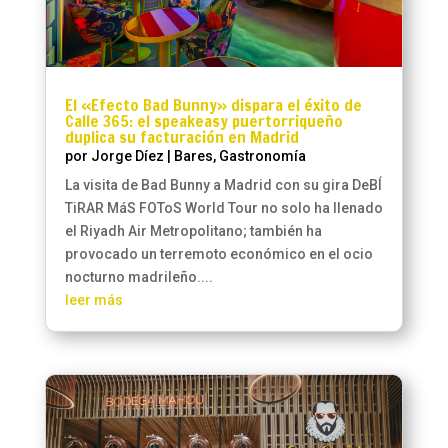
El «Efecto Bad Bunny» dispara el éxito de
Calle 365: el speakeasy puertorriqueño
duplica su facturación en Madrid
por
Jorge Díez
|
Bares
,
Gastronomía
La visita de Bad Bunny a Madrid con su gira DeBÍ
TiRAR MáS FOToS World Tour no solo ha llenado
el Riyadh Air Metropolitano; también ha
provocado un terremoto económico en el ocio
nocturno madrileño....
leer más