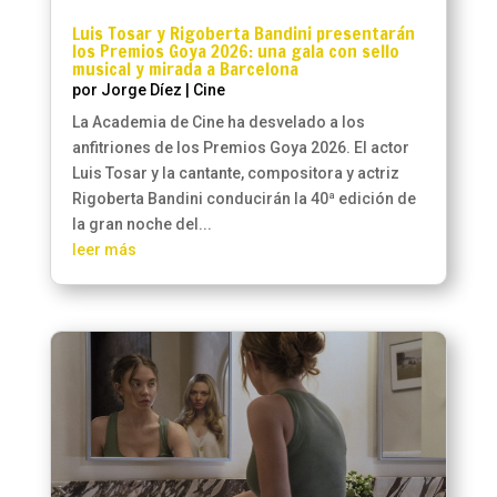
Luis Tosar y Rigoberta Bandini presentarán
los Premios Goya 2026: una gala con sello
musical y mirada a Barcelona
por
Jorge Díez
|
Cine
La Academia de Cine ha desvelado a los
anfitriones de los Premios Goya 2026. El actor
Luis Tosar y la cantante, compositora y actriz
Rigoberta Bandini conducirán la 40ª edición de
la gran noche del...
leer más