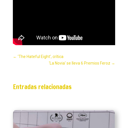
←
'The Hateful Eight', crítica
'La Novia' se lleva 6 Premios Feroz
→
Entradas relacionadas