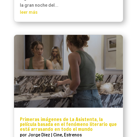
la gran noche del...
leer más
Primeras imágenes de La Asistenta, la
película basada en el fenómeno literario que
está arrasando en todo el mundo
por
Jorge Díez
|
Cine
,
Estrenos