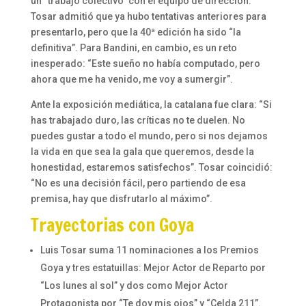
un “trabajo colectivo” con el equipo de dirección.
Tosar admitió que ya hubo tentativas anteriores para
presentarlo, pero que la 40ª edición ha sido “la
definitiva”. Para Bandini, en cambio, es un reto
inesperado: “Este sueño no había computado, pero
ahora que me ha venido, me voy a sumergir”.
Ante la exposición mediática, la catalana fue clara: “Si
has trabajado duro, las críticas no te duelen. No
puedes gustar a todo el mundo, pero si nos dejamos
la vida en que sea la gala que queremos, desde la
honestidad, estaremos satisfechos”. Tosar coincidió:
“No es una decisión fácil, pero partiendo de esa
premisa, hay que disfrutarlo al máximo”.
Trayectorias con Goya
Luis Tosar suma 11 nominaciones a los Premios
Goya y tres estatuillas: Mejor Actor de Reparto por
“Los lunes al sol” y dos como Mejor Actor
Protagonista por “Te doy mis ojos” y “Celda 211”.