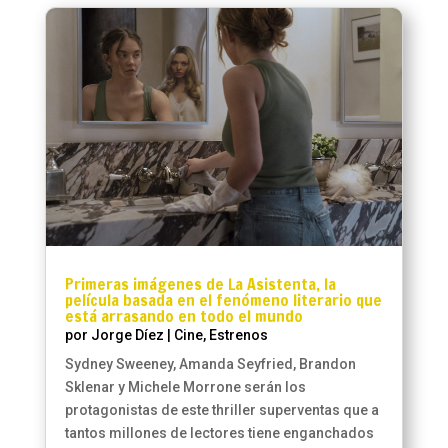
Primeras imágenes de La Asistenta, la
película basada en el fenómeno literario que
está arrasando en todo el mundo
por
Jorge Díez
|
Cine
,
Estrenos
Sydney Sweeney, Amanda Seyfried, Brandon
Sklenar y Michele Morrone serán los
protagonistas de este thriller superventas que a
tantos millones de lectores tiene enganchados