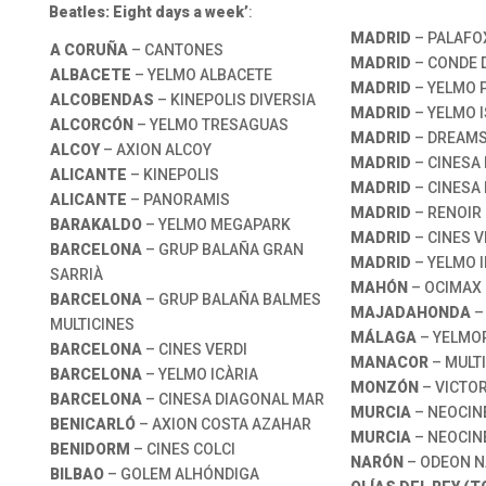
Beatles: Eight days a week’
:
MADRID
– PALAFO
A CORUÑA
– CANTONES
MADRID
– CONDE 
ALBACETE
– YELMO ALBACETE
MADRID
– YELMO 
ALCOBENDAS
– KINEPOLIS DIVERSIA
MADRID
– YELMO 
ALCORCÓN
– YELMO TRESAGUAS
MADRID
– DREAMS 
ALCOY
– AXION ALCOY
MADRID
– CINESA
ALICANTE
– KINEPOLIS
MADRID
– CINESA
ALICANTE
– PANORAMIS
MADRID
– RENOIR
BARAKALDO
– YELMO MEGAPARK
MADRID
– CINES V
BARCELONA
– GRUP BALAÑA GRAN
MADRID
– YELMO 
SARRIÀ
MAHÓN
– OCIMAX 
BARCELONA
– GRUP BALAÑA BALMES
MAJADAHONDA
–
MULTICINES
MÁLAGA
– YELMO
BARCELONA
– CINES VERDI
MANACOR
– MULT
BARCELONA
– YELMO ICÀRIA
MONZÓN
– VICTOR
BARCELONA
– CINESA DIAGONAL MAR
MURCIA
– NEOCIN
BENICARLÓ
– AXION COSTA AZAHAR
MURCIA
– NEOCIN
BENIDORM
– CINES COLCI
NARÓN
– ODEON 
BILBAO
– GOLEM ALHÓNDIGA