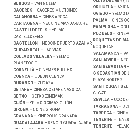
OLÍAS DEL REY (T
BURGOS
– VAN GOLEM
ORIHUELA
– AXION
CÁCERES
– CÁCERES MULTICINES
OVIEDO
– YELMO 
CALAHORRA
– CINES ARCCA
PALMA
– CINES O
CARTAGENA
– NEOCINE MANDARACHE
PAMPLONA
– GOL
CASTELLDEFELS
– YELMO
POZUELO
– KINEP
CASTELLDEFELS
ROQUETAS DE MA
CASTELLÓN
– NEOCINE PUERTO AZAHAR
ROQUETAS
CIUDAD REAL
– LAS VÍAS
SALAMANCA
– VA
COLLADO VILLALBA
– YELMO
SAN JAVIER
– NEO
PLANETOCIO
SAN SEBASTIÁN
–
CORNELLÀ
– CINEMES FULL HD
S SEBASTIÁN DE 
CUENCA
– ODEON CUENCA
PLAZA NORTE 2
DURANGO
– ZUGAZA
SANT CUGAT DEL
GETAFE
– CINESA GETAFE NASSICA
CUGAT
GETXO
– GETXO ZINEMAK
SEVILLA
– UCC CE
GIJÓN
– YELMO OCIMAX GIJÓN
TARRAGONA
– OC
GIRONA
– OCINE GIRONA
TÀRREGA
– CINEM
GRANADA
– KINEPOLIS GRANADA
TENERIFE
– TENER
GUADALAJARA
– RENOIR GUADALAJARA
TENERIFE
– YELMO