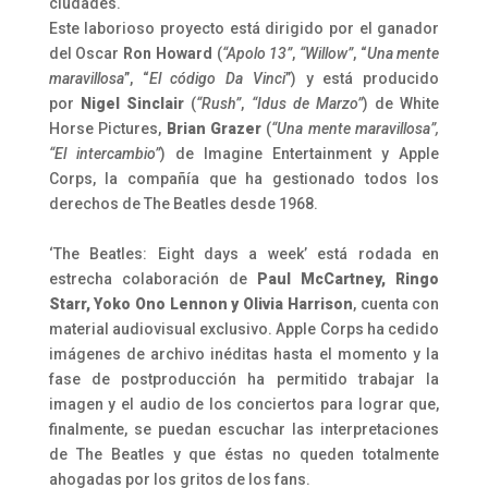
ciudades.
Este laborioso proyecto está dirigido por el ganador
del Oscar
Ron Howard
(
“Apolo 13”
,
“Willow”
, “
Una mente
maravillosa
”, “
El código Da Vinci
”) y está producido
por
Nigel Sinclair
(
“Rush”
,
“Idus de Marzo”
) de White
Horse Pictures,
Brian Grazer
(
“Una mente maravillosa”,
“El intercambio”
) de Imagine Entertainment y Apple
Corps, la compañía que ha gestionado todos los
derechos de The Beatles desde 1968.
‘The Beatles: Eight days a week’ está rodada en
estrecha colaboración de
Paul McCartney, Ringo
Starr, Yoko Ono Lennon y Olivia Harrison
, cuenta con
material audiovisual exclusivo. Apple Corps ha cedido
imágenes de archivo inéditas hasta el momento y la
fase de postproducción ha permitido trabajar la
imagen y el audio de los conciertos para lograr que,
finalmente, se puedan escuchar las interpretaciones
de The Beatles y que éstas no queden totalmente
ahogadas por los gritos de los fans.