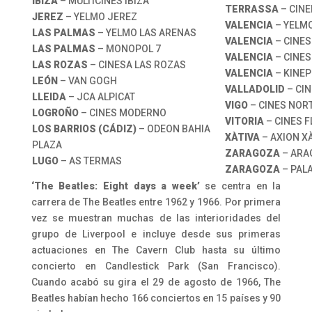
IBIZA
– MULTICINES IBIZA
TERRASSA
– CIN
JEREZ
– YELMO JEREZ
VALENCIA
– YELM
LAS PALMAS
– YELMO LAS ARENAS
VALENCIA
– CINES
LAS PALMAS
– MONOPOL 7
VALENCIA
– CINES
LAS ROZAS
– CINESA LAS ROZAS
VALENCIA
– KINEP
LEÓN
– VAN GOGH
VALLADOLID
– CI
LLEIDA
– JCA ALPICAT
VIGO
– CINES NOR
LOGROÑO
– CINES MODERNO
VITORIA
– CINES F
LOS BARRIOS (CÁDIZ)
– ODEON BAHIA
XÀTIVA
– AXION X
PLAZA
ZARAGOZA
– ARA
LUGO
– AS TERMAS
ZARAGOZA
– PAL
‘The Beatles: Eight days a week’
se centra en la
carrera de The Beatles entre 1962 y 1966. Por primera
vez se muestran muchas de las interioridades del
grupo de Liverpool e incluye desde sus primeras
actuaciones en The Cavern Club hasta su último
concierto en Candlestick Park (San Francisco).
Cuando acabó su gira el 29 de agosto de 1966, The
Beatles habían hecho 166 conciertos en 15 países y 90