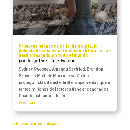
Primeras imágenes de La Asistenta, la
película basada en el fenómeno literario que
está arrasando en todo el mundo
por
Jorge Díez
|
Cine
,
Estrenos
Sydney Sweeney, Amanda Seyfried, Brandon
Sklenar y Michele Morrone serán los
protagonistas de este thriller superventas que a
tantos millones de lectores tiene enganchados
Cuando hablamos de un...
leer más
« Entradas más antiguas