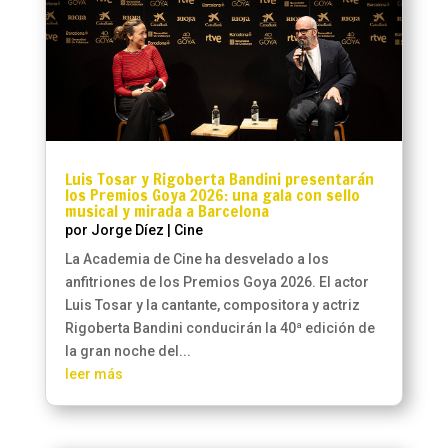
Luis Tosar y Rigoberta Bandini presentarán
los Premios Goya 2026: una gala con sello
musical y mirada a Barcelona
por
Jorge Díez
|
Cine
La Academia de Cine ha desvelado a los
anfitriones de los Premios Goya 2026. El actor
Luis Tosar y la cantante, compositora y actriz
Rigoberta Bandini conducirán la 40ª edición de
la gran noche del...
leer más