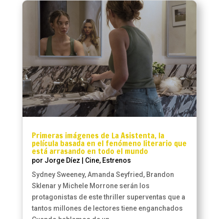
Primeras imágenes de La Asistenta, la
película basada en el fenómeno literario que
está arrasando en todo el mundo
por
Jorge Díez
|
Cine
,
Estrenos
Sydney Sweeney, Amanda Seyfried, Brandon
Sklenar y Michele Morrone serán los
protagonistas de este thriller superventas que a
tantos millones de lectores tiene enganchados