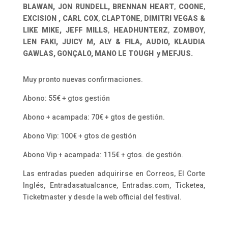
BLAWAN, JON RUNDELL, BRENNAN HEART
,
COONE
,
EXCISION
, CARL COX
,
CLAPTONE
,
DIMITRI VEGAS &
LIKE MIKE, JEFF MILLS
,
HEADHUNTERZ
,
ZOMBOY
,
LEN FAKI, JUICY M,
ALY & FILA, AUDIO, KLAUDIA
GAWLAS, GONÇALO, MANO LE TOUGH y MEFJUS
.
Muy pronto nuevas confirmaciones.
Abono: 55€ + gtos gestión
Abono + acampada: 70€ + gtos de gestión.
Abono Vip: 100€ + gtos de gestión
Abono Vip + acampada: 115€ + gtos. de gestión.
Las entradas pueden adquirirse en Correos, El Corte
Inglés, Entradasatualcance, Entradas.com, Ticketea,
Ticketmaster y desde la web official del festival.