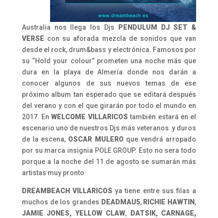
Australia nos llega los Djs
PENDULUM DJ SET &
VERSE
con su aforada mezcla de sonidos que van
desde el rock, drum&bass y electrónica. Famosos por
su “Hold your colour” prometen una noche más que
dura en la playa de Almería donde nos darán a
conocer algunos de sus nuevos temas de ese
próximo album tan esperado que se editará después
del verano y con el que girarán por todo el mundo en
2017. En
WELCOME VILLARICOS
también estará en el
escenario uno de nuestros Djs más veteranos y duros
de la escena,
OSCAR MULERO
que vendrá arropado
por su marca insignia POLE GROUP. Esto no sera todo
porque a la noche del 11 de agosto se sumarán más
artistas muy pronto.
DREAMBEACH VILLARICOS
ya tiene entre sus filas a
muchos de los grandes
DEADMAU5
,
RICHIE HAWTIN
,
JAMIE JONES, YELLOW CLAW
,
DATSIK, CARNAGE,