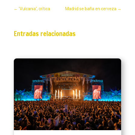
←
'Vulcania', crítica
Madrid se baña en cerveza
→
Entradas relacionadas