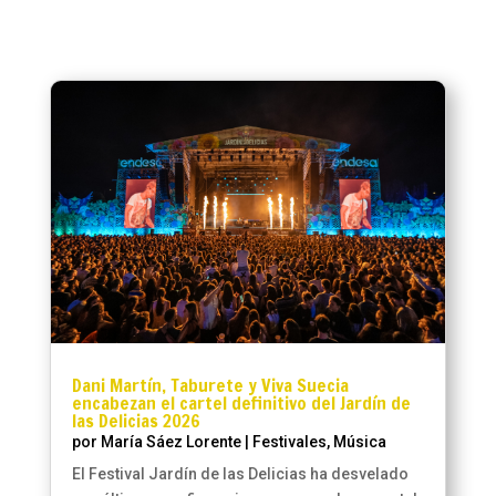
Dani Martín, Taburete y Viva Suecia
encabezan el cartel definitivo del Jardín de
las Delicias 2026
por
María Sáez Lorente
|
Festivales
,
Música
El Festival Jardín de las Delicias ha desvelado