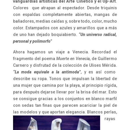
vanguardias artísticas del Arte Cinético y el Op-Art
.
Colores que atrapan al espectador. Desde triquinis
con espaldas completamente abiertas, mangas de
bañadores, medias caídas y, sobre todo, color, mucho
color. Estampados con azules y amarillos que a más
de uno han dejado boquiabierto.
“Un universo radical,
personal y polimorfo”
Ahora hagamos un viaje a Venecia. Recordad el
fragmento del poema
Muerte en Venecia
, de Guillermo
Carnero y disfrutad de la colección de Ulises Mérida.
“La moda equivale a la antimoda”
, y es así como
describe su ropa. Tonos que impulsan la libertad de
una mujer que camina por la playa, al principio rígida,
para después dejarse llevar por la brisa del mar. Esto
se consigue gracias a los conjuntos en blanco marfil
con sedas tan finas que parecen acariciar la piel de
las modelos y que aportan elegancia. Blancos p
erlas,
rayas