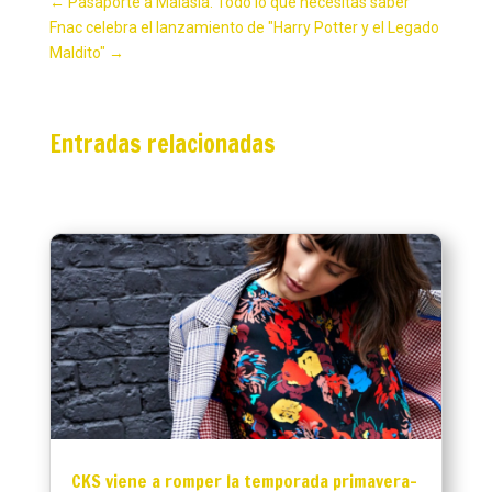
←
Pasaporte a Malasia. Todo lo que necesitas saber
Fnac celebra el lanzamiento de "Harry Potter y el Legado
Maldito"
→
Entradas relacionadas
CKS viene a romper la temporada primavera-