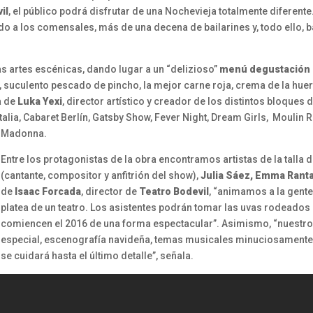
il
, el público podrá disfrutar de una Nochevieja totalmente diferente
o a los comensales, más de una decena de bailarines y, todo ello, b
as artes escénicas, dando lugar a un “delizioso”
menú degustación
uculento pescado de pincho, la mejor carne roja, crema de la huert
a de
Luka Yexi
, director artístico y creador de los distintos bloques d
alia, Cabaret Berlín, Gatsby Show, Fever Night, Dream Girls, Moulin 
Madonna.
Entre los protagonistas de la obra encontramos artistas de la talla 
(cantante, compositor y anfitrión del show),
Julia Sáez, Emma Rant
de
Isaac Forcada
, director de
Teatro Bodevil
, “animamos a la gente
platea de un teatro. Los asistentes podrán tomar las uvas rodeados 
comiencen el 2016 de una forma espectacular”. Asimismo, “nuestr
especial, escenografía navideña, temas musicales minuciosamente el
se cuidará hasta el último detalle”, señala.