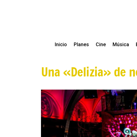
Inicio
Planes
Cine
Música
Una «Delizia» de n