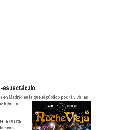
a-espectáculo
ca en Madrid en la qu
e el público podrá vivir las
kobitx
–la
de la cuarta
, la cena-