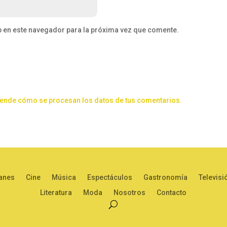
b en este navegador para la próxima vez que comente.
ende cómo se procesan los datos de tus comentarios.
anes
Cine
Música
Espectáculos
Gastronomía
Televisi
Literatura
Moda
Nosotros
Contacto