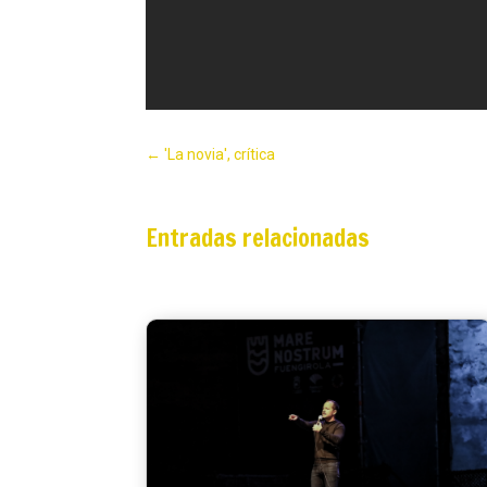
←
'La novia', crítica
Entradas relacionadas