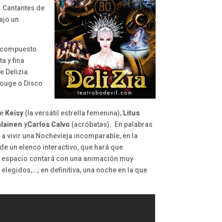
. Cantantes de
ajo un
compuesto
a y fina
e Delizia.
Rouge o Dis
co
de
Keisy
(la versátil estrella femenina),
Litus
alainen
y
Carlos Calvo
(acróbatas).
En palabras
 a vivir una Nochevieja incomparable, en la
de un elenco interactivo, que hará que
o espacio contará con una animación muy
egidos,…; en definitiva, una noche en la que