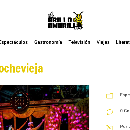
Espectáculos
Gastronomía
Televisión
Viajes
Litera
ochevieja
Espe
m
0 Co
v
Por
l