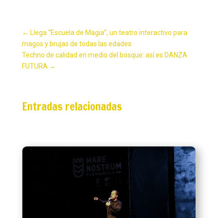
←
Llega “Escuela de Magia”, un teatro interactivo para
magos y brujas de todas las edades
Techno de calidad en medio del bosque: así es DANZA
FUTURA
→
Entradas relacionadas