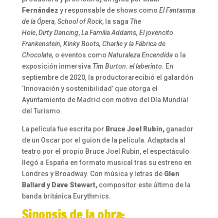
Fernández
y responsable de shows como
El Fantasma
de la Ópera, School of Rock
, la saga
The
Hole
,
Dirty
Dancing
,
La Familia Addams, El jovencito
Frankenstein, Kinky Boots, Charlie y la Fábrica de
Chocolate,
o eventos como
Naturaleza Encendida
o la
exposición inmersiva
Tim Burton: el laberinto.
En
septiembre de 2020
,
la productorarecibió el galardón
‘Innovación y sostenibilidad’ que otorga el
Ayuntamiento de Madrid con motivo del Día Mundial
del Turismo.
La película fue escrita por
Bruce Joel Rubin,
ganador
de un Oscar por el guion de la película. Adaptada al
teatro por el propio Bruce Joel Rubin, el espectáculo
llegó a España en formato musical tras su estreno en
Londres y Broadway. Con música y letras de
Glen
Ballard y Dave Stewart,
compositor este último de la
banda británica Eurythmics.
Sinopsis de la obra: