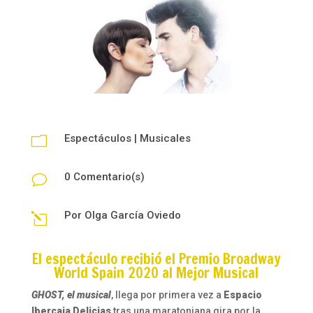
Espectáculos
|
Musicales
m
0 Comentario(s)
v
Por
Olga García Oviedo
l
El espectáculo recibió el Premio Broadway
World Spain 2020 al Mejor Musical
GHOST, el musical
, llega por primera vez a
Espacio
Ibercaja Delicias
tras una maratoniana gira por la