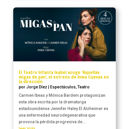
El Teatro Infanta Isabel acoge ‘Aquellas
migas de pan’, el estreno de Inma Cuevas en
la dirección
por
Jorge Díez
|
Espectáculos
,
Teatro
Carmen Ibeas y Mónica Bardem protagonizan
esta obra escrita por la dramaturga
estadounidense Jennifer Haley El Alzheimer es
una enfermedad neurodegenerativa que
provoca la pérdida progresiva de...
leer más