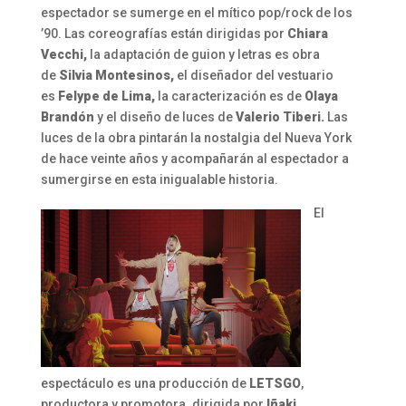
espectador se sumerge en el mítico pop/rock de los
’90. Las coreografías están dirigidas por
Chiara
Vecchi,
la adaptación de guion y letras es obra
de
Silvia Montesinos,
el diseñador del vestuario
es
Felype de Lima,
la caracterización es de
Olaya
Brandón
y el diseño de luces de
Valerio Tiberi.
Las
luces de la obra pintarán la nostalgia del Nueva York
de hace veinte años y acompañarán al espectador a
sumergirse en esta inigualable historia.
El
espectáculo es una producción de
LETSGO
,
productora y promotora
,
dirigida por
Iñaki