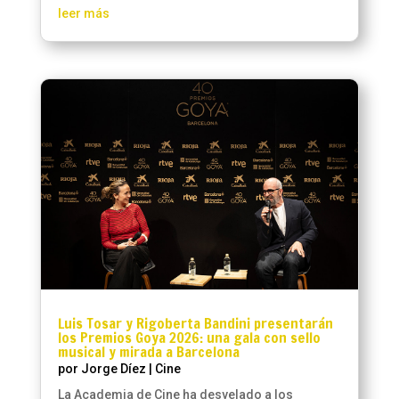
leer más
Luis Tosar y Rigoberta Bandini presentarán
los Premios Goya 2026: una gala con sello
musical y mirada a Barcelona
por
Jorge Díez
|
Cine
La Academia de Cine ha desvelado a los