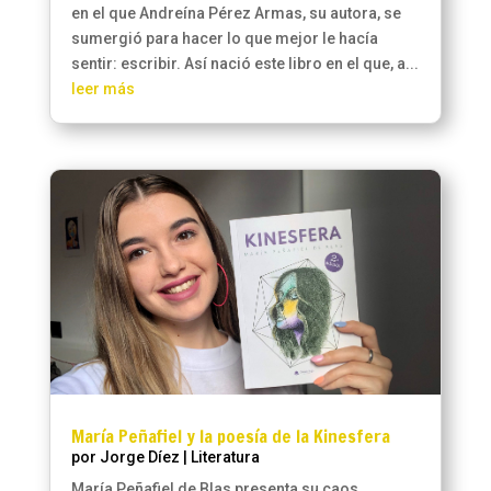
en el que Andreína Pérez Armas, su autora, se
sumergió para hacer lo que mejor le hacía
sentir: escribir. Así nació este libro en el que, a...
leer más
María Peñafiel y la poesía de la Kinesfera
por
Jorge Díez
|
Literatura
María Peñafiel de Blas presenta su caos