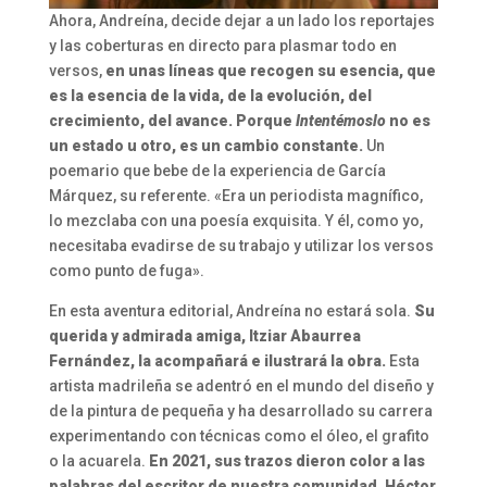
Ahora, Andreína, decide dejar a un lado los reportajes
y las coberturas en directo para plasmar todo en
versos,
en unas líneas que recogen su esencia, que
es la esencia de la vida, de la evolución, del
crecimiento, del avance. Porque
Intentémoslo
no es
un estado u otro, es un cambio constante.
Un
poemario que bebe de la experiencia de García
Márquez, su referente. «Era un periodista magnífico,
lo mezclaba con una poesía exquisita. Y él, como yo,
necesitaba evadirse de su trabajo y utilizar los versos
como punto de fuga».
En esta aventura editorial, Andreína no estará sola.
Su
querida y admirada amiga, Itziar Abaurrea
Fernández, la acompañará e ilustrará la obra.
Esta
artista madrileña se adentró en el mundo del diseño y
de la pintura de pequeña y ha desarrollado su carrera
experimentando con técnicas como el óleo, el grafito
o la acuarela.
En 2021, sus trazos dieron color a las
palabras del escritor de nuestra comunidad, Héctor