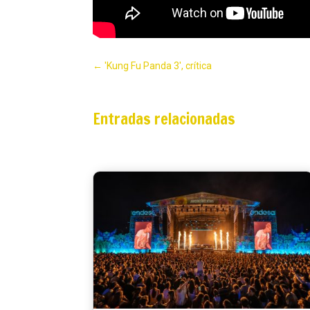
←
'Kung Fu Panda 3', crítica
Entradas relacionadas