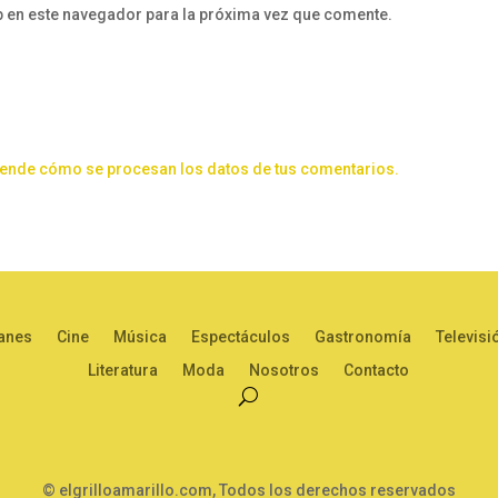
b en este navegador para la próxima vez que comente.
ende cómo se procesan los datos de tus comentarios.
anes
Cine
Música
Espectáculos
Gastronomía
Televisi
Literatura
Moda
Nosotros
Contacto
© elgrilloamarillo.com, Todos los derechos reservados