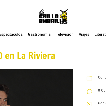
Espectáculos
Gastronomía
Televisión
Viajes
Litera
O en La Riviera
Conc
m
0 Co
v
Por
l