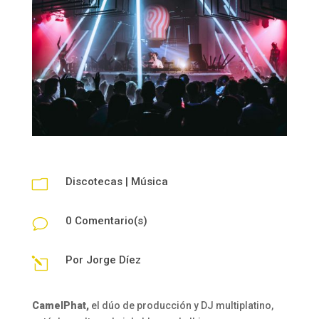
Discotecas
|
Música
m
0 Comentario(s)
v
Por
Jorge Díez
l
CamelPhat,
el dúo de producción y DJ multiplatino,