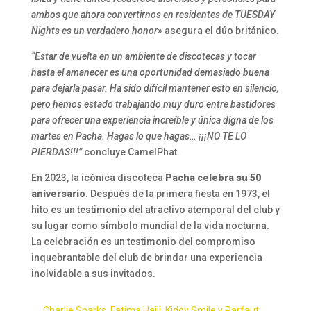
ambos que ahora convertirnos en residentes de TUESDAY
Nights es un verdadero honor»
asegura el dúo británico.
“Estar de vuelta en un ambiente de discotecas y tocar
hasta el amanecer es una oportunidad demasiado buena
para dejarla pasar. Ha sido difícil mantener esto en silencio,
pero hemos estado trabajando muy duro entre bastidores
para ofrecer una experiencia increíble y única digna de los
martes en Pacha. Hagas lo que hagas… ¡¡¡NO TE LO
PIERDAS!!!”
concluye CamelPhat.
En 2023, la icónica discoteca
Pacha celebra su 50
aniversario
. Después de la primera fiesta en 1973, el
hito es un testimonio del atractivo atemporal del club y
su lugar como símbolo mundial de la vida nocturna.
La celebración es un testimonio del compromiso
inquebrantable del club de brindar una experiencia
inolvidable a sus invitados.
←
Charlie Sparks, Fatima Hajji, Kiddy Smile y Parfaut