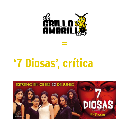
‘7 Diosas’, crítica