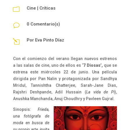
Cine
|
Críticas
m
0 Comentario(s)
v
Por
Eva Pinto Díaz
l
Con el comienzo del verano llegan nuevos estrenos
a las salas de cine, uno de ellos es
‘7 Diosas’,
que se
estrena este miércoles 22 de junio. Una película
dirigida por Pan Nalin y protagonizada por Sandhya
Mridul, Tannishtha Chatterjee, Sarah-Jane Dias,
Rajshri Deshpande, Adil Hussain (
La vida de Pi
),
Anushka Manchanda, Anuj Choudhry y Pavleen Gujral.
Sinopsis:
Frieda,
una fotógrafa de
moda en busca de
su propio arte, invita