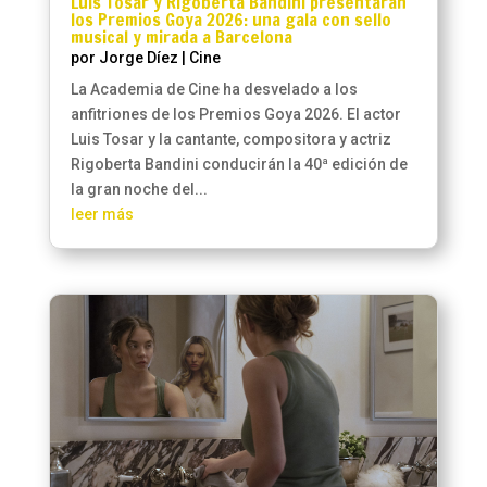
Luis Tosar y Rigoberta Bandini presentarán
los Premios Goya 2026: una gala con sello
musical y mirada a Barcelona
por
Jorge Díez
|
Cine
La Academia de Cine ha desvelado a los
anfitriones de los Premios Goya 2026. El actor
Luis Tosar y la cantante, compositora y actriz
Rigoberta Bandini conducirán la 40ª edición de
la gran noche del...
leer más