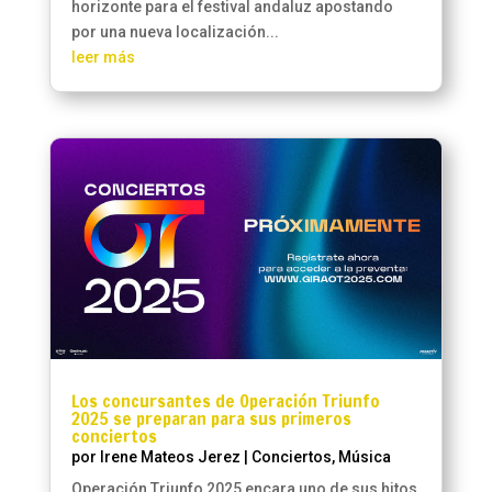
horizonte para el festival andaluz apostando
por una nueva localización...
leer más
Los concursantes de Operación Triunfo
2025 se preparan para sus primeros
conciertos
por
Irene Mateos Jerez
|
Conciertos
,
Música
Operación Triunfo 2025 encara uno de sus hitos