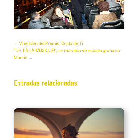
←
VI edición del Premio 'Cuida de Ti'
"OH, LÀ LÀ MUSIQUE!", un maratón de música gratis en
Madrid
→
Entradas relacionadas