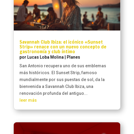
Savannah Club Ibiza: el icónico «Sunset
Strip» renace con un nuevo concepto de
gastronomía y club íntimo
por
Lucas Loba Molina
|
Planes
San Antonio recupera uno de sus emblemas
más históricos. El Sunset Strip, famoso
mundialmente por sus puestas de sol, da la
bienvenida a Savannah Club Ibiza, una
renovación profunda del antiguo...
leer más