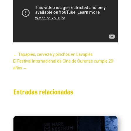
←
Tapapiés, cerveza y pinchos en Lavapiés
El Festival Internacional de Cine de Ourense cumple 20
años
→
Entradas relacionadas