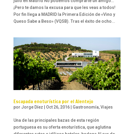
julio en Madrid No podemos comprarte un amigo…
¡Pero te damos la excusa para que les veas a todos!
Por fin llega a MADRID la Primera Edición de «Vino y
Queso Sabe a Beso» (VQSB). Tras el éxito de ocho...
Escapada enoturística por el Alentejo
por
Jorge Díez
|
Oct 26, 2016
|
Gastronomía
,
Viajes
Una de las principales bazas de esta región
portuguesa es su oferta enoturística, que aglutina