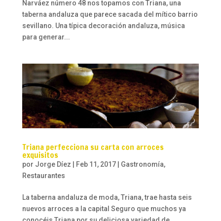
Narváez número 48 nos topamos con Triana, una
taberna andaluza que parece sacada del mítico barrio
sevillano. Una típica decoración andaluza, música
para generar...
Triana perfecciona su carta con arroces
exquisitos
por
Jorge Díez
|
Feb 11, 2017
|
Gastronomía
,
Restaurantes
La taberna andaluza de moda, Triana, trae hasta seis
nuevos arroces a la capital Seguro que muchos ya
conocéis Triana por su deliciosa variedad de