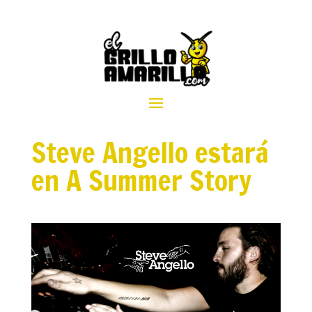
Steve Angello estará
en A Summer Story