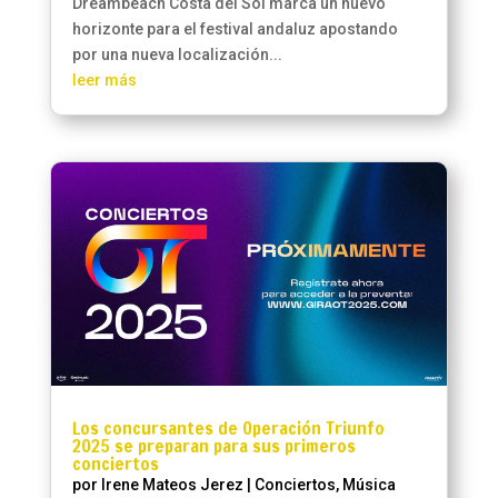
Dreambeach Costa del Sol marca un nuevo
horizonte para el festival andaluz apostando
por una nueva localización...
leer más
Los concursantes de Operación Triunfo
2025 se preparan para sus primeros
conciertos
por
Irene Mateos Jerez
|
Conciertos
,
Música