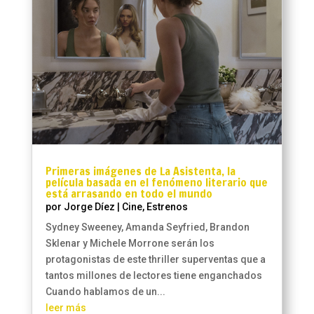
Primeras imágenes de La Asistenta, la
película basada en el fenómeno literario que
está arrasando en todo el mundo
por
Jorge Díez
|
Cine
,
Estrenos
Sydney Sweeney, Amanda Seyfried, Brandon
Sklenar y Michele Morrone serán los
protagonistas de este thriller superventas que a
tantos millones de lectores tiene enganchados
Cuando hablamos de un...
leer más