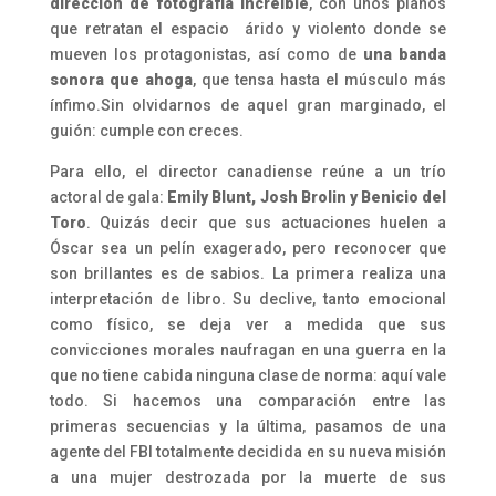
dirección de fotografía increíble
, con unos planos
que retratan el espacio árido y violento donde se
mueven los protagonistas, así como de
una banda
sonora que ahoga
, que tensa hasta el músculo más
ínfimo.Sin olvidarnos de aquel gran marginado, el
guión: cumple con creces.
Para ello, el director canadiense reúne a un trío
actoral de gala:
Emily Blunt, Josh Brolin y Benicio del
Toro
. Quizás decir que sus actuaciones huelen a
Óscar sea un pelín exagerado, pero reconocer que
son brillantes es de sabios. La primera realiza una
interpretación de libro. Su declive, tanto emocional
como físico, se deja ver a medida que sus
convicciones morales naufragan en una guerra en la
que no tiene cabida ninguna clase de norma: aquí vale
todo. Si hacemos una comparación entre las
primeras secuencias y la última, pasamos de una
agente del FBI totalmente decidida en su nueva misión
a una mujer destrozada por la muerte de sus