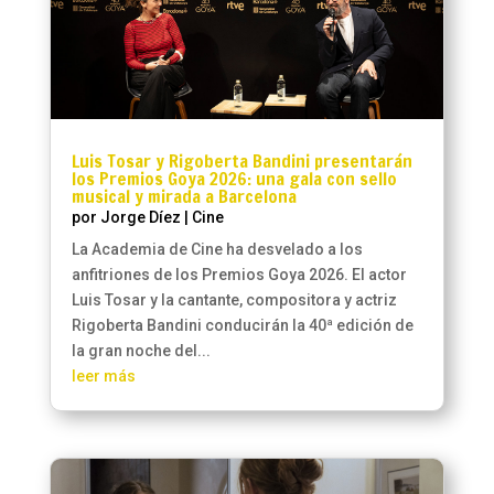
Luis Tosar y Rigoberta Bandini presentarán
los Premios Goya 2026: una gala con sello
musical y mirada a Barcelona
por
Jorge Díez
|
Cine
La Academia de Cine ha desvelado a los
anfitriones de los Premios Goya 2026. El actor
Luis Tosar y la cantante, compositora y actriz
Rigoberta Bandini conducirán la 40ª edición de
la gran noche del...
leer más