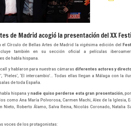
Artes de Madrid acogió la presentación del XX Fest
 el Círculo de Bellas Artes de Madrid la vigésima edición del
Fest
incluye también en su sección oficial a películas iberoamer
es de habla hispana.
tocall y hablaron para nuestras cámaras
diferentes actores y direct
’, ‘Pieles’, ‘El intercambio’… Todas ellas llegan a Málaga con la il
 salas de toda España.
 habla hispana y
nadie quiso perderse esta gran presentación
, po
idos como Ana María Polvorosa, Carmen Machi, Alex de la Iglesia, 
n Nieto, Roberto Álamo, Salva Reina, Nicolás Coronado, Natalia S
as voces de los protagonistas: