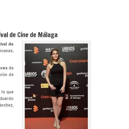
ival de Cine de Málaga
ival de
icanas,
ores
de
usión de
r lo que
Eduardo
ánchez,