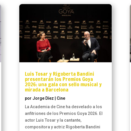
Luis Tosar y Rigoberta Bandini
presentarán los Premios Goya
2026: una gala con sello musical y
mirada a Barcelona
por
Jorge Díez
|
Cine
La Academia de Cine ha desvelado a los
anfitriones de los Premios Goya 2026. El
actor Luis Tosar y la cantante,
compositora y actriz Rigoberta Bandini