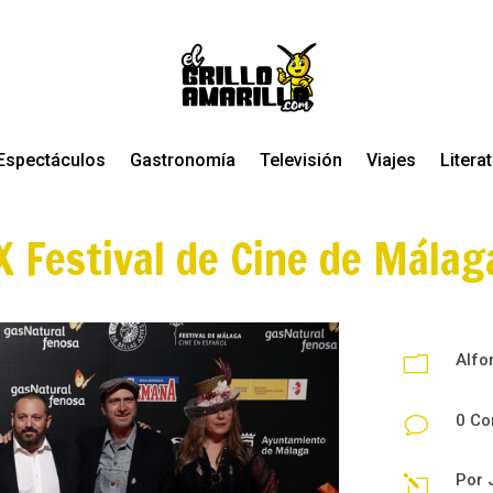
Espectáculos
Gastronomía
Televisión
Viajes
Litera
X Festival de Cine de Málag
Alfo
m
0 Co
v
Por
l