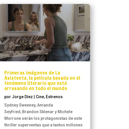
Primeras imágenes de La
Asistenta, la película basada en el
fenómeno literario que está
arrasando en todo el mundo
por
Jorge Díez
|
Cine
,
Estrenos
Sydney Sweeney, Amanda
Seyfried, Brandon Sklenar y Michele
Morrone serán los protagonistas de este
thriller superventas que a tantos millones