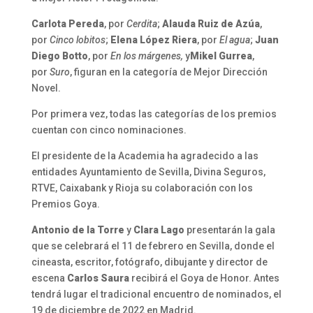
Carlota Pereda
, por
Cerdita
;
Alauda Ruiz de Azúa
,
por
Cinco lobitos
;
Elena López Riera
, por
El agua
;
Juan
Diego Botto
, por
En los márgenes,
y
Mikel Gurrea
,
por
Suro
, figuran en la categoría de Mejor Dirección
Novel.
Por primera vez, todas las categorías de los premios
cuentan con cinco nominaciones.
El presidente de la Academia ha agradecido a las
entidades Ayuntamiento de Sevilla, Divina Seguros,
RTVE, Caixabank y Rioja su colaboración con los
Premios Goya.
Antonio de la Torre
y
Clara Lago
presentarán la gala
que se celebrará el 11 de febrero en Sevilla, donde el
cineasta, escritor, fotógrafo, dibujante y director de
escena
Carlos Saura
recibirá el Goya de Honor. Antes
tendrá lugar el tradicional encuentro de nominados, el
19 de diciembre de 2022 en Madrid.