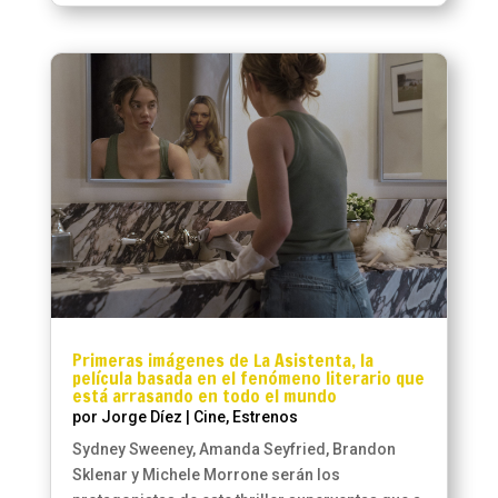
Primeras imágenes de La Asistenta, la
película basada en el fenómeno literario que
está arrasando en todo el mundo
por
Jorge Díez
|
Cine
,
Estrenos
Sydney Sweeney, Amanda Seyfried, Brandon
Sklenar y Michele Morrone serán los