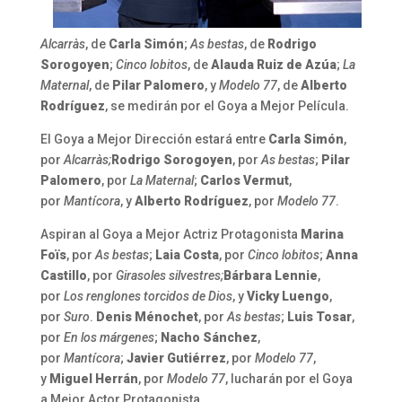
Alcarràs
, de
Carla Simón
;
As bestas
, de
Rodrigo
Sorogoyen
;
Cinco lobitos
, de
Alauda Ruiz de Azúa
;
La
Maternal
, de
Pilar Palomero
, y
Modelo 77
, de
Alberto
Rodríguez
, se medirán por el Goya a Mejor Película.
El Goya a Mejor Dirección estará entre
Carla Simón
,
por
Alcarràs;
Rodrigo Sorogoyen
, por
As bestas
;
Pilar
Palomero
, por
La Maternal
;
Carlos Vermut
,
por
Mantícora
, y
Alberto Rodríguez
, por
Modelo 77
.
Aspiran al Goya a Mejor Actriz Protagonista
Marina
Foïs
, por
As bestas
;
Laia Costa
, por
Cinco lobitos
;
Anna
Castillo
, por
Girasoles silvestres;
Bárbara Lennie
,
por
Los renglones torcidos de Dios
, y
Vicky Luengo
,
por
Suro
.
Denis Ménochet
, por
As bestas
;
Luis Tosar
,
por
En los márgenes
;
Nacho Sánchez
,
por
Mantícora
;
Javier Gutiérrez
, por
Modelo 77
,
y
Miguel Herrán
, por
Modelo 77
, lucharán por el Goya
a Mejor Actor Protagonista.