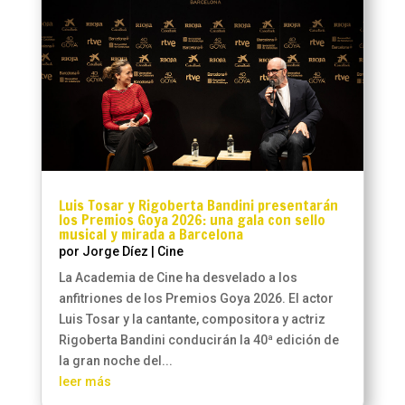
Luis Tosar y Rigoberta Bandini presentarán
los Premios Goya 2026: una gala con sello
musical y mirada a Barcelona
por
Jorge Díez
|
Cine
La Academia de Cine ha desvelado a los
anfitriones de los Premios Goya 2026. El actor
Luis Tosar y la cantante, compositora y actriz
Rigoberta Bandini conducirán la 40ª edición de
la gran noche del...
leer más