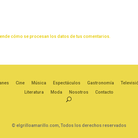
ende cómo se procesan los datos de tus comentarios.
anes
Cine
Música
Espectáculos
Gastronomía
Televisi
Literatura
Moda
Nosotros
Contacto
© elgrilloamarillo.com, Todos los derechos reservados