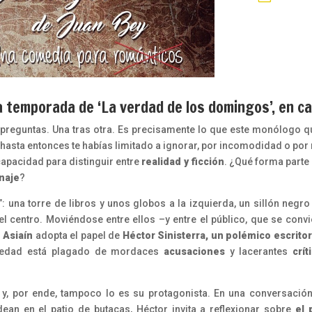
 temporada de ‘La verdad de los domingos’, en ca
preguntas. Una tras otra. Es precisamente lo que este monólogo qu
sta entonces te habías limitado a ignorar, por incomodidad o por m
capacidad para distinguir entre
realidad y ficción
. ¿Qué forma parte
onaje
?
 una torre de libros y unos globos a la izquierda, un sillón negro
 el centro. Moviéndose entre ellos –y entre el público, que se convi
 Asiaín
adopta el papel de
Héctor Sinisterra, un polémico escritor
ciedad está plagado de mordaces
acusaciones
y lacerantes
crít
 y, por ende, tampoco lo es su protagonista. En una conversación
an en el patio de butacas, Héctor invita a reflexionar sobre
el 