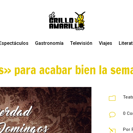
Espectáculos
Gastronomía
Televisión
Viajes
Litera
s» para acabar bien la sem
Teat
m
0 Co
v
Por
l