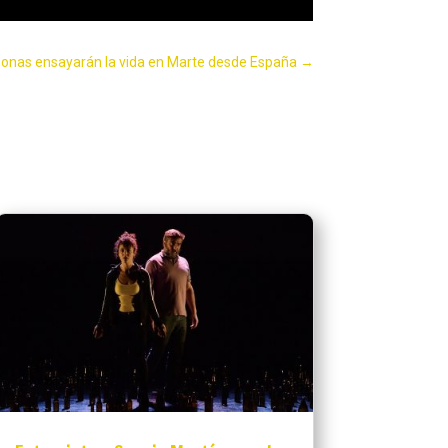
onas ensayarán la vida en Marte desde España
→