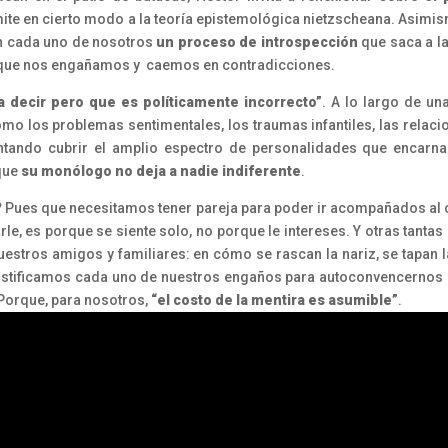
emite en cierto modo a la teoría epistemológica nietzscheana. Asimi
 en cada uno de nosotros
un proceso de introspección
que saca a la
a que nos engañamos y caemos en contradicciones.
a decir pero que es políticamente incorrecto”
. A lo largo de un
mo los problemas sentimentales, los traumas infantiles, las relaci
entando cubrir el amplio espectro de personalidades que encarna
 que
su monólogo no deja a nadie indiferente
.
?
Pues que necesitamos tener pareja para poder ir acompañados al ci
rle, es porque se siente solo, no porque le intereses. Y otras tant
nuestros amigos y familiares: en cómo se rascan la nariz, se tapan l
justificamos cada uno de nuestros engaños para autoconvencernos
Porque, para nosotros,
“el costo de la mentira es asumible”
.