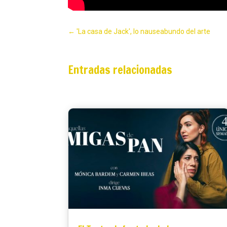
←
'La casa de Jack', lo nauseabundo del arte
Entradas relacionadas