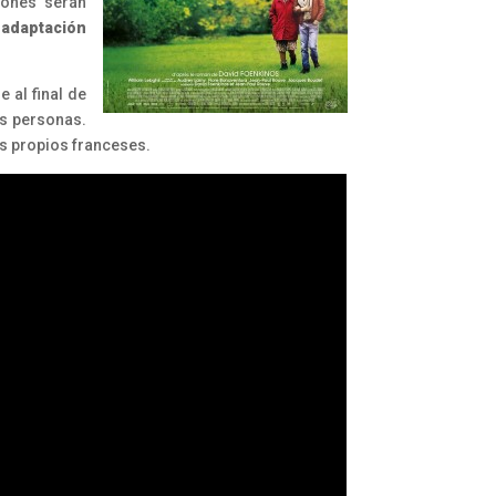
iones serán
a adaptación
 al final de
las personas.
los propios franceses.