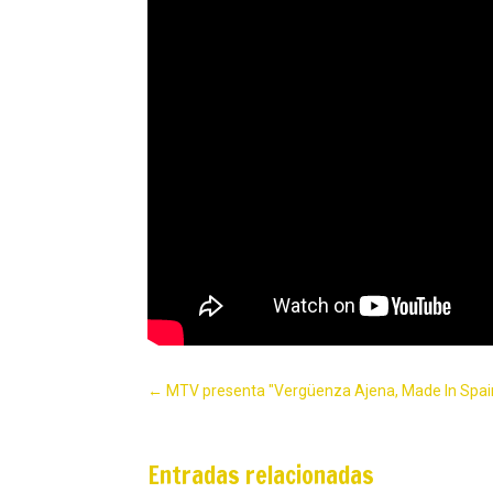
←
MTV presenta "Vergüenza Ajena, Made In Spai
Entradas relacionadas