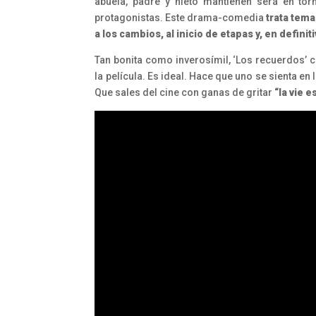
abuela, padre y nieto mantienen será en tor
protagonistas. Este drama-comedia
trata tema
a los cambios, al inicio de etapas y, en definit
Tan bonita como inverosímil, ‘Los recuerdos’ cr
la película. Es ideal. Hace que uno se sienta en
Que sales del cine con ganas de gritar
“la vie e