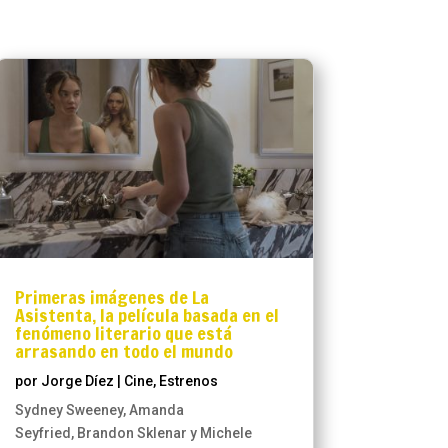
Primeras imágenes de La
Asistenta, la película basada en el
fenómeno literario que está
arrasando en todo el mundo
por
Jorge Díez
|
Cine
,
Estrenos
Sydney Sweeney, Amanda
Seyfried, Brandon Sklenar y Michele