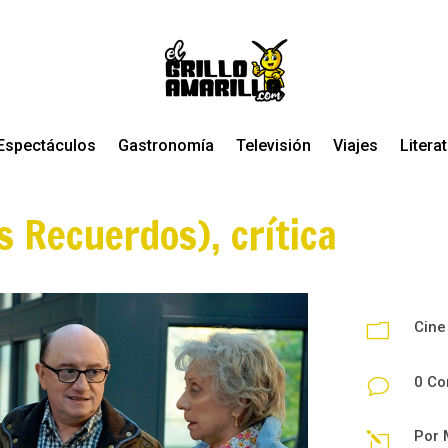
Espectáculos
Gastronomía
Televisión
Viajes
Litera
s Recuerdos), crítica
Cine
m
0 Co
v
Por
l