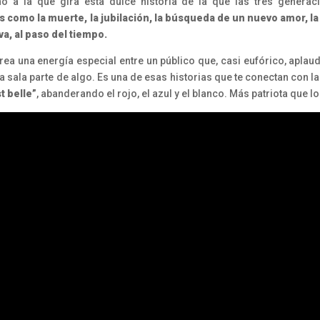
no a la que gira esta dulce historia de la que las tres generac
s como la muerte, la jubilación, la búsqueda de un nuevo amor, l
iva, al paso del tiempo.
ea una energía especial entre un público que, casi eufórico, aplaude
 la sala parte de algo. Es una de esas historias que te conectan con 
st belle”
, abanderando el rojo, el azul y el blanco. Más patriota que 