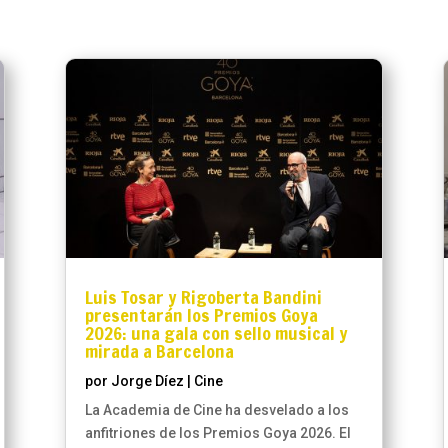
Luis Tosar y Rigoberta Bandini
presentarán los Premios Goya
2026: una gala con sello musical y
mirada a Barcelona
por
Jorge Díez
|
Cine
La Academia de Cine ha desvelado a los
anfitriones de los Premios Goya 2026. El