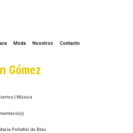
tura
Moda
Nosotros
Contacto
án Gómez
iertos
|
Música
mentario(s)
María Peñafiel de Blas