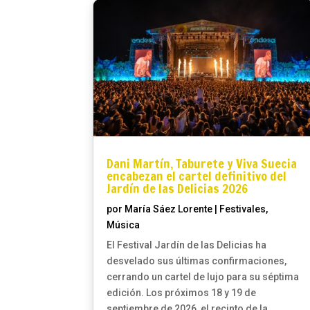
Dani Martín, Taburete y Viva Suecia
encabezan el cartel definitivo del
Jardín de las Delicias 2026
por
María Sáez Lorente
|
Festivales
,
Música
El Festival Jardín de las Delicias ha
desvelado sus últimas confirmaciones,
cerrando un cartel de lujo para su séptima
edición. Los próximos 18 y 19 de
septiembre de 2026, el recinto de la...