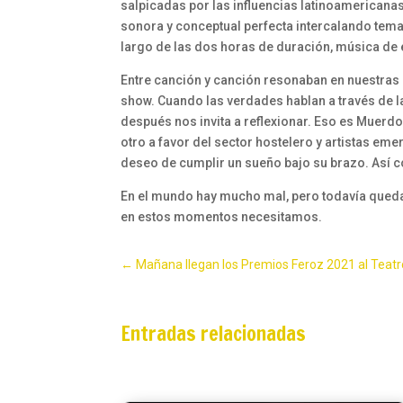
salpicadas por las influencias latinoamerican
sonora y conceptual perfecta intercalando temas
largo de las dos horas de duración, música de 
Entre canción y canción resonaban en nuestras 
show. Cuando las verdades hablan a través de la
después nos invita a reflexionar. Eso es Muerdo
otro a favor del sector hostelero y artistas emer
deseo de cumplir un sueño bajo su brazo. Así c
En el mundo hay mucho mal, pero todavía queda 
en estos momentos necesitamos.
←
Mañana llegan los Premios Feroz 2021 al Teat
Entradas relacionadas