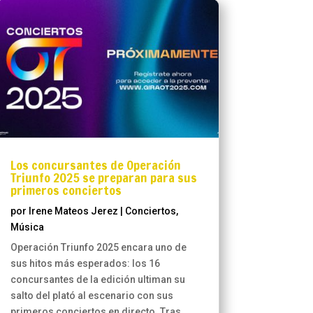
Los concursantes de Operación
Triunfo 2025 se preparan para sus
primeros conciertos
por
Irene Mateos Jerez
|
Conciertos
,
Música
Operación Triunfo 2025 encara uno de
sus hitos más esperados: los 16
concursantes de la edición ultiman su
salto del plató al escenario con sus
primeros conciertos en directo. Tras