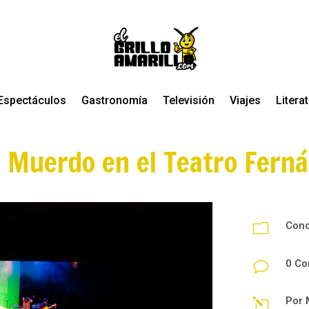
Espectáculos
Gastronomía
Televisión
Viajes
Litera
e Muerdo en el Teatro Fern
Conc
m
0 Co
v
Por
l