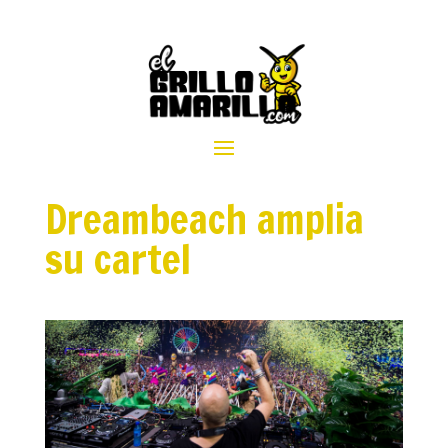
Dreambeach amplia
su cartel