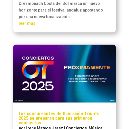
Dreambeach Costa del Sol marca un nuevo
horizonte para el festival andaluz apostando
por una nueva localización...
leer más
Los concursantes de Operación Triunfo
2025 se preparan para sus primeros
conciertos
por
Irene Mateos Jerez
|
Conciertos
,
Música