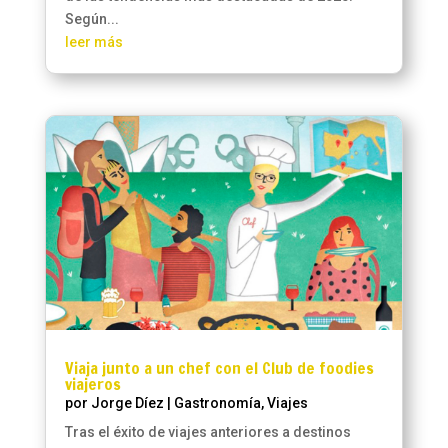
Según...
leer más
Viaja junto a un chef con el Club de foodies
viajeros
por
Jorge Díez
|
Gastronomía
,
Viajes
Tras el éxito de viajes anteriores a destinos