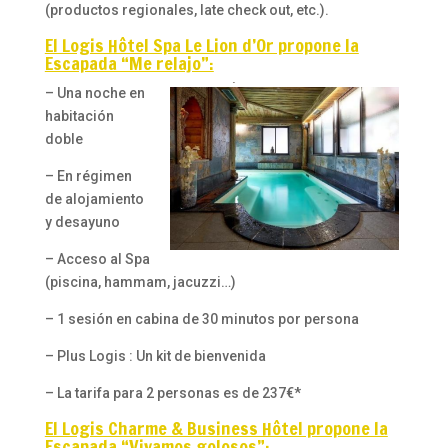
(productos regionales, late check out, etc.).
El Logis Hôtel Spa Le Lion d’Or propone la
Escapada “Me relajo”:
– Una noche en
habitación
doble
– En régimen
de alojamiento
y desayuno
– Acceso al Spa
(piscina, hammam, jacuzzi…)
– 1 sesión en cabina de 30 minutos por persona
– Plus Logis : Un kit de bienvenida
– La tarifa para 2 personas es de 237€*
El Logis Charme & Business Hôtel propone la
Escapada “Vivamos
golosos”: