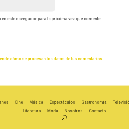
b en este navegador para la próxima vez que comente.
ende cómo se procesan los datos de tus comentarios.
anes
Cine
Música
Espectáculos
Gastronomía
Televisi
Literatura
Moda
Nosotros
Contacto