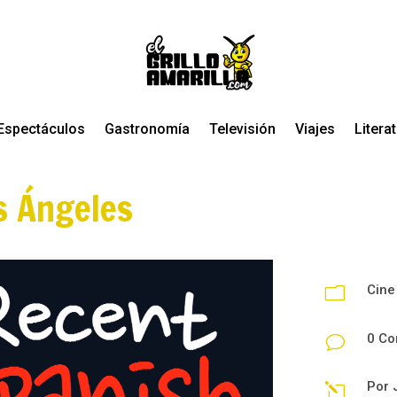
Espectáculos
Gastronomía
Televisión
Viajes
Litera
s Ángeles
Cine
m
0 Co
v
Por
l