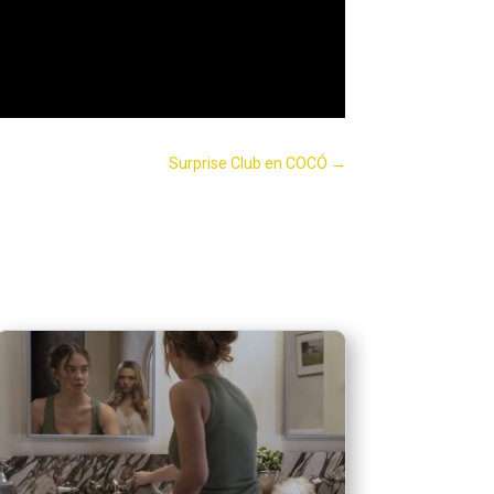
Surprise Club en COCÓ
→