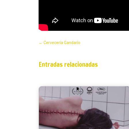
←
Cervecería Gandarío
Entradas relacionadas