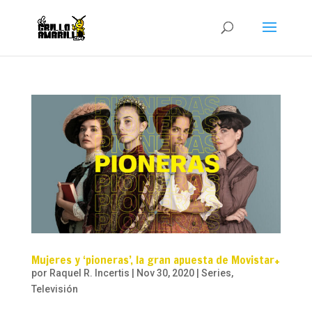
Mujeres y ‘pioneras’, la gran apuesta de Movistar+
por
Raquel R. Incertis
|
Nov 30, 2020
|
Series
,
Televisión