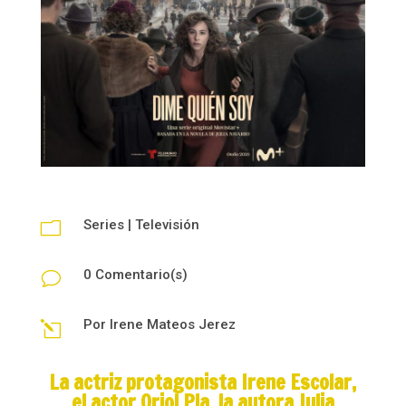
Series
|
Televisión
m
0 Comentario(s)
v
Por
Irene Mateos Jerez
l
La actriz protagonista Irene Escolar,
el actor Oriol Pla, la autora Julia