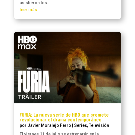
asistieron los...
leer más
FURIA: La nueva serie de HBO que promete
revolucionar el drama contemporáneo
por
Javier Moralejo Ferro
|
Series
,
Televisión
El viernes 11 de julio se estrenarán en la