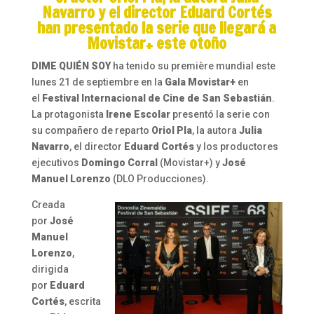
Navarro y el director Eduard Cortés
han presentado la serie que llegará a
Movistar+ este otoño
DIME QUIÉN SOY
ha tenido su première mundial este
lunes 21 de septiembre en la
Gala Movistar+
en
el
Festival Internacional de Cine de San Sebastián
.
La protagonista
Irene Escolar
presentó la serie con
su compañero de reparto
Oriol Pla
, la autora
Julia
Navarro
, el director
Eduard Cortés
y los productores
ejecutivos
Domingo Corral
(Movistar+) y
José
Manuel Lorenzo
(DLO Producciones).
Creada
por
José
Manuel
Lorenzo
,
dirigida
por
Eduard
Cortés
, escrita