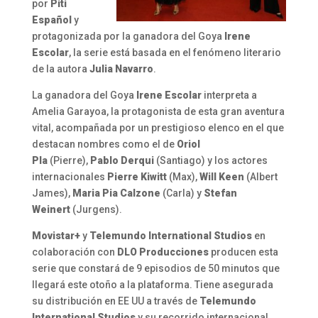
por
Piti
Español
y
protagonizada por la ganadora del Goya
Irene
Escolar
, la serie está basada en el fenómeno literario
de la autora
Julia Navarro
.
La ganadora del Goya
Irene Escolar
interpreta a
Amelia Garayoa, la protagonista de esta gran aventura
vital, acompañada por un prestigioso elenco en el que
destacan nombres como el de
Oriol
Pla
(Pierre),
Pablo Derqui
(Santiago) y los actores
internacionales
Pierre Kiwitt
(Max),
Will Keen
(Albert
James),
Maria Pia Calzone
(Carla) y
Stefan
Weinert
(Jurgens).
Movistar+
y
Telemundo International Studios
en
colaboración con
DLO Producciones
producen esta
serie que constará de 9 episodios de 50 minutos que
llegará este otoño a la plataforma. Tiene asegurada
su distribución en EE UU a través de
Telemundo
International Studios
y su recorrido internacional