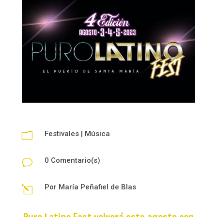
Festivales
|
Música
m
0 Comentario(s)
v
Por
María Peñafiel de Blas
l