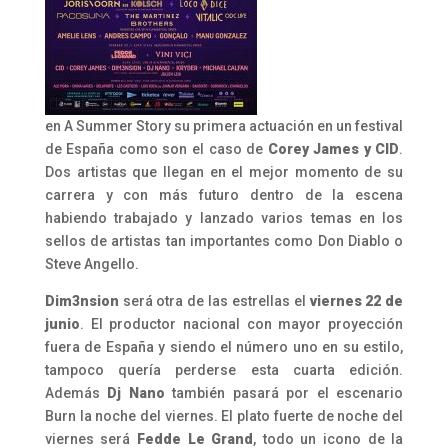
en
A
Summer
Story
su primera actuación en un festival
de Españ
a
como son el caso de
Corey James y CID
.
Dos artistas que llegan en el mejor momento de su
carrera y con más futuro dentro de la escena
habiendo trabajado y lanzado varios temas en los
sellos de artistas tan importantes como Don Diablo o
Steve Angello.
Dim3nsion
será otra de las estrellas el
viernes 22 de
junio
. El productor nacional con mayor proyección
fuera de Españ
a
y siendo el número uno en su estilo,
tampoco querí
a
perderse esta cuarta edición.
Además
Dj Nano
también pasará por el escenario
Burn la noche del viernes. El plato fuerte de noche del
viernes será
Fedde Le Grand
, todo un icono de la