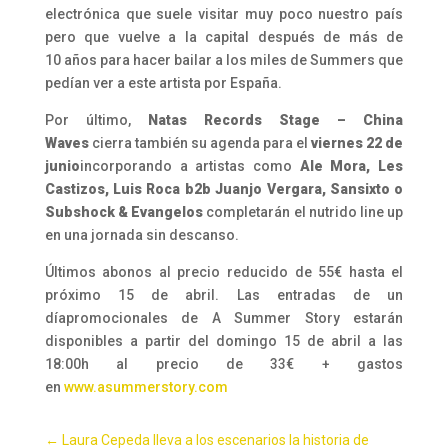
electrónica que suele visitar muy poco nuestro país
pero que vuelve
a
la capital después de más de
10
a
ños para hacer bailar
a
los miles de Summers que
pedían ver
a
este artista por Españ
a
.
Por último,
Natas Records Stage – China
Waves
cierra también su agenda para el
viernes 22 de
junio
incorporando
a
artistas como
Ale Mora, Les
Castizos, Luis Roca b2b Juanjo Vergara, Sansixto o
Subshock & Evangelos
completarán el nutrido line up
en una jornada sin descanso.
Últimos abonos al precio reducido de 55€ hasta el
próximo 15 de abril. Las entradas de un
dí
a
promocionales de
A
Summer
Story
estarán
disponibles
a
partir del domingo 15 de abril
a
las
18:00h al precio de 33€ + gastos
en
www.asummerstory.com
←
Laura Cepeda lleva a los escenarios la historia de