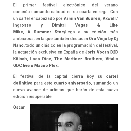
El primer festival electrónico del verano
continú
a
sumando calidad en su cuarta entrega. Con
un cartel encabezado por
Armin Van Buuren, Axwell /
Ingrosso y Dimitri Vegas & Like
Mike,
A
Summer
Story
llega
a
su edición más
ambiciosa, en la que también destacan
Oro Viejo by Dj
Nano
, todo un clásico en la programación del festival,
la actuación exclusiva en Españ
a
de
Joris Voorn B2B
Kölsch, Loco Dice, The Martinez Brothers, Vitalic
ODC live o Maceo Plex.
El festival de la capital cierra hoy su
cartel
definitivo
para este
cuarto aniversario
, sumando un
nuevo avance de artistas que harán de esta nueva
edición insuperable.
Óscar