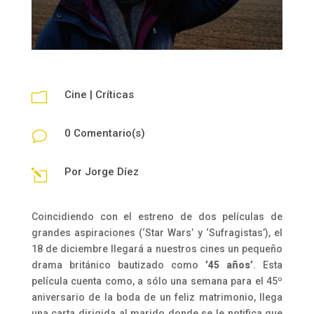
Cine
|
Críticas
m
0 Comentario(s)
v
Por
Jorge Díez
l
Coincidiendo con el estreno de dos películas de
grandes aspiraciones (‘Star Wars’ y ‘Sufragistas’), el
18 de diciembre llegará a nuestros cines un pequeño
drama británico bautizado como
’45 años’
. Esta
película cuenta como, a sólo una semana para el 45º
aniversario de la boda de un feliz matrimonio, llega
una carta dirigida al marido donde se le notifica que