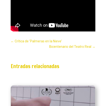
←
Crítica de 'Palmeras en la Nieve'
Bicentenario del Teatro Real
→
Entradas relacionadas