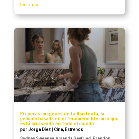
leer más
Primeras imágenes de La Asistenta, la
película basada en el fenómeno literario que
está arrasando en todo el mundo
por
Jorge Díez
|
Cine
,
Estrenos
Sydney Sweeney, Amanda Seyfried, Brandon