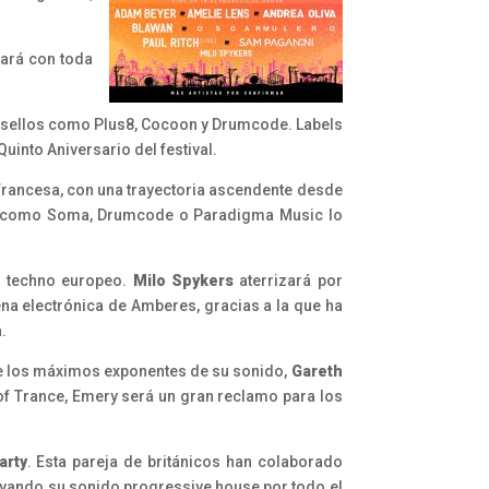
gará con toda
en sellos como Plus8, Cocoon y Drumcode. Labels
uinto Aniversario del festival.
 francesa, con una trayectoria ascendente desde
onal como Soma, Drumcode o Paradigma Music lo
l techno europeo.
Milo Spykers
aterrizará por
na electrónica de Amberes, gracias a la que ha
a.
de los máximos exponentes de su sonido,
Gareth
 of Trance, Emery será un gran reclamo para los
arty
. Esta pareja de británicos han colaborado
evando su sonido progressive house por todo el