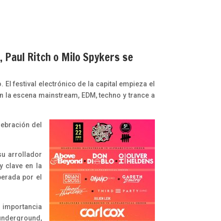
 Paul Ritch o Milo Spykers se
 El festival electrónico de la capital empieza el
n la escena mainstream, EDM, techno y trance a
elebración del
su arrollador
y clave en la
perada por el
n importancia
 underground,