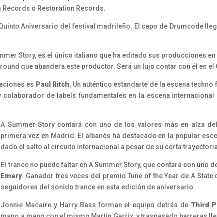
n Records o Restoration Records.
 Quinto Aniversario del festival madrileño. El capo de Drumcode lle
mmer Story, es el único italiano que ha editado sus producciones 
round que abandera este productor. Será un lujo contar con él en el Q
maciones es
Paul Ritch
. Un auténtico estandarte de la escena techno
c y colaborador de labels fundamentales en la escena internaci
A Summer Story contará con uno de los valores más en alza de
primera vez en Madrid. El albanés ha destacado en la popular esce
dado el salto al circuito internacional a pesar de su corta trayectori
El trance no puede faltar en A Summer Story, que contará con uno 
Emery
. Ganador tres veces del premio Tune of the Year de A State
seguidores del sonido trance en esta edición de aniversario.
Jonnie Macaire y Harry Bass forman el equipo detrás de
Third P
mano a mano con el mismo Martin Garrix, y traspasado barreras ll