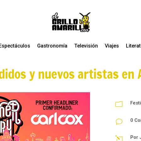
Espectáculos
Gastronomía
Televisión
Viajes
Litera
didos y nuevos artistas en
Fest
m
0 Co
v
Por
l