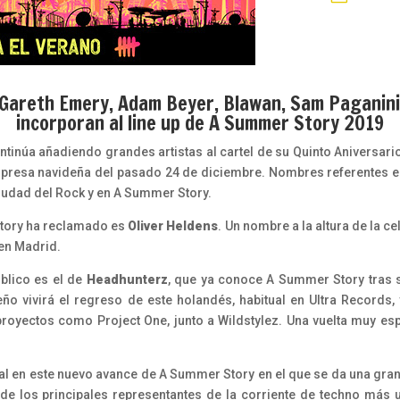
 Gareth Emery, Adam Beyer, Blawan, Sam Paganini,
incorporan al line up de A Summer Story 2019
tinúa añadiendo grandes artistas al cartel de su Quinto Aniversario.
orpresa navideña del pasado 24 de diciembre. Nombres referentes e
Ciudad del Rock y en A Summer Story.
Story ha reclamado es
Oliver Heldens
. Un nombre a la altura de la c
 en Madrid.
blico es el de
Headhunterz
, que ya conoce A Summer Story tras 
eño vivirá el regreso de este holandés, habitual en Ultra Records, 
royectos como Project One, junto a Wildstylez. Una vuelta muy es
al en este nuevo avance de A Summer Story en el que se da una gra
 de los principales representantes de la corriente de techno más