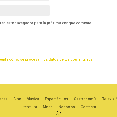
b en este navegador para la próxima vez que comente.
ende cómo se procesan los datos de tus comentarios.
anes
Cine
Música
Espectáculos
Gastronomía
Televisi
Literatura
Moda
Nosotros
Contacto