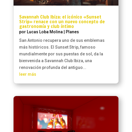
Savannah Club Ibiza: el icónico «Sunset
Strip» renace con un nuevo concepto de
gastronomía y club íntimo
por
Lucas Loba Molina
|
Planes
San Antonio recupera uno de sus emblemas
más históricos. El Sunset Strip, famoso
mundialmente por sus puestas de sol, da la
bienvenida a Savannah Club Ibiza, una
renovación profunda del antiguo...
leer más